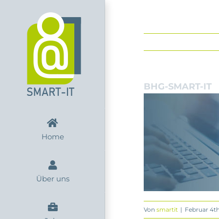
Zum
Inhalt
springen
BHG-SMART-IT
Home
Über uns
Von
smartit
|
Februar 4th