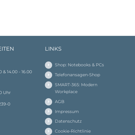
EITEN
LINKS
Shop: Notebooks & PCs
00 & 14.00 - 16.00
Telefonansagen-Shop
SMART-365: Modern
Workplace
00 Uhr
AGB
239-0
Impressum
Datenschutz
Cookie-Richtlinie