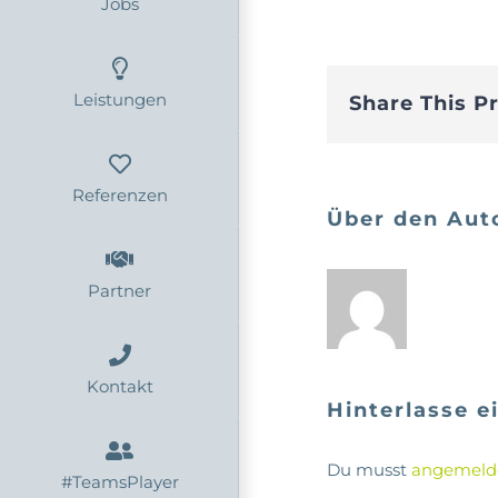
Jobs
Leistungen
Share This P
Referenzen
Über den Aut
Partner
Kontakt
Hinterlasse 
Du musst
angemeld
#TeamsPlayer