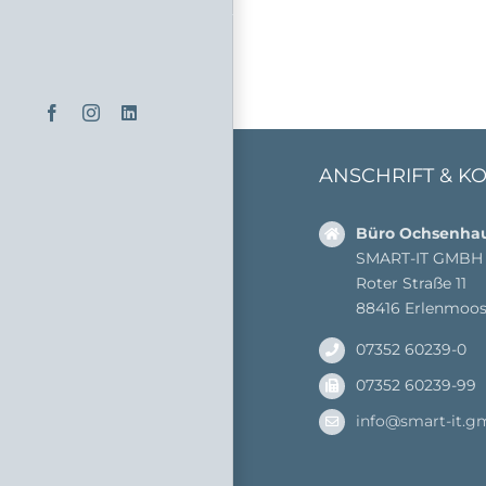
Facebook
Instagram
LinkedIn
ANSCHRIFT & K
Büro Ochsenha
SMART-IT GMBH
Roter Straße 11
88416 Erlenmoo
07352 60239-0
07352 60239-99
info@smart-it.g