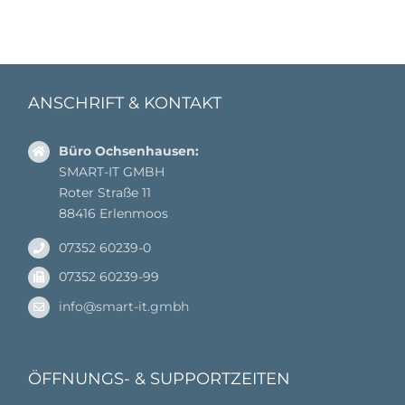
ANSCHRIFT & KONTAKT
Büro Ochsenhausen:
SMART-IT GMBH
Roter Straße 11
88416 Erlenmoos
07352 60239-0
07352 60239-99
info@smart-it.gmbh
ÖFFNUNGS- & SUPPORTZEITEN