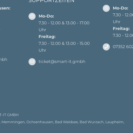
SUPPORTZEITEN
usen:
Mo-Do:
7.30 - 12.
Mo-Do:
Uhr
7.30 - 12.00 & 13.00 - 17.00
s
Freitag:
Uhr
7.30 - 12.
Freitag:
7.30 - 12.00 & 13.00 - 15.00
07352 60
Uhr
mbh
ticket@smart-it.gmbh
T-IT GMBH
ach, Memmingen, Ochsenhausen, Bad Waldsee, Bad Wurzach, Laupheim,