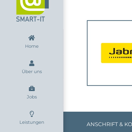
Zum
Inhalt
springen
Home
Über uns
Jobs
Leistungen
ANSCHRIFT & K