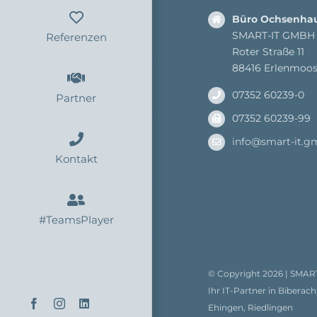
Büro Ochsenha
SMART-IT GMBH
Referenzen
Roter Straße 11
88416 Erlenmoo
07352 60239-0
Partner
07352 60239-99
info@smart-it.g
Kontakt
#TeamsPlayer
© Copyright
2026 |
SMAR
Ihr IT-Partner in Biber
Facebook
Instagram
LinkedIn
Ehingen, Riedlingen