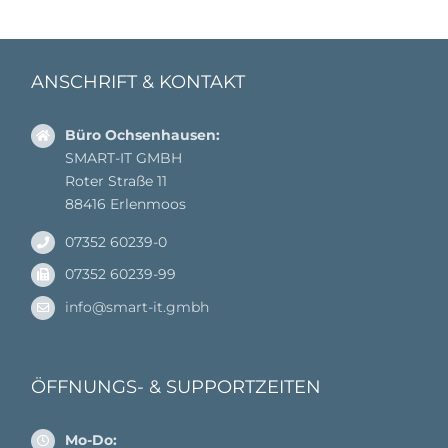
ANSCHRIFT & KONTAKT
Büro Ochsenhausen:
SMART-IT GMBH
Roter Straße 11
88416 Erlenmoos
07352 60239-0
07352 60239-99
info@smart-it.gmbh
ÖFFNUNGS- & SUPPORTZEITEN
Mo-Do: