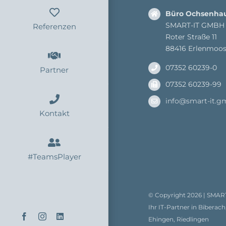
Büro Ochsenha
SMART-IT GMBH
Referenzen
Roter Straße 11
88416 Erlenmoo
07352 60239-0
Partner
07352 60239-99
info@smart-it.g
Kontakt
#TeamsPlayer
© Copyright
2026 |
SMAR
Ihr IT-Partner in Biber
Facebook
Instagram
LinkedIn
Ehingen, Riedlingen