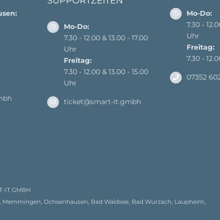
SUPPORTZEITEN
usen:
Mo-Do:
7.30 - 12.
Mo-Do:
Uhr
7.30 - 12.00 & 13.00 - 17.00
s
Freitag:
Uhr
7.30 - 12.
Freitag:
7.30 - 12.00 & 13.00 - 15.00
07352 60
Uhr
mbh
ticket@smart-it.gmbh
T-IT GMBH
ach, Memmingen, Ochsenhausen, Bad Waldsee, Bad Wurzach, Laupheim,