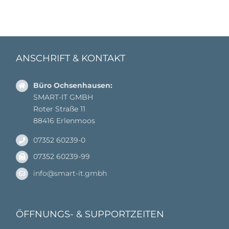
ANSCHRIFT & KONTAKT
Büro Ochsenhausen:
SMART-IT GMBH
Roter Straße 11
88416 Erlenmoos
07352 60239-0
07352 60239-99
info@smart-it.gmbh
ÖFFNUNGS- & SUPPORTZEITEN